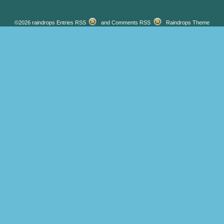
©2026 raindrops
Entries RSS
and
Comments RSS
Raindrops Theme